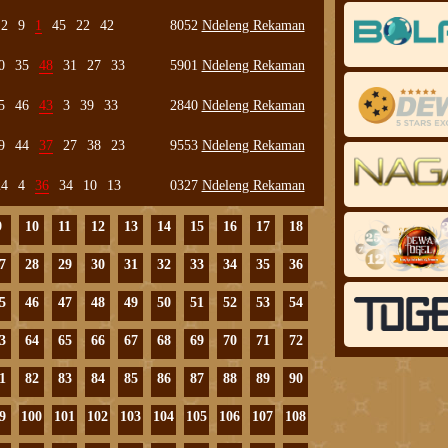
2
9
1
45
22
42
8052
Ndeleng Rekaman
0
35
48
31
27
33
5901
Ndeleng Rekaman
5
46
43
3
39
33
2840
Ndeleng Rekaman
9
44
37
27
38
23
9553
Ndeleng Rekaman
24
4
36
34
10
13
0327
Ndeleng Rekaman
9
10
11
12
13
14
15
16
17
18
7
28
29
30
31
32
33
34
35
36
5
46
47
48
49
50
51
52
53
54
3
64
65
66
67
68
69
70
71
72
1
82
83
84
85
86
87
88
89
90
9
100
101
102
103
104
105
106
107
108