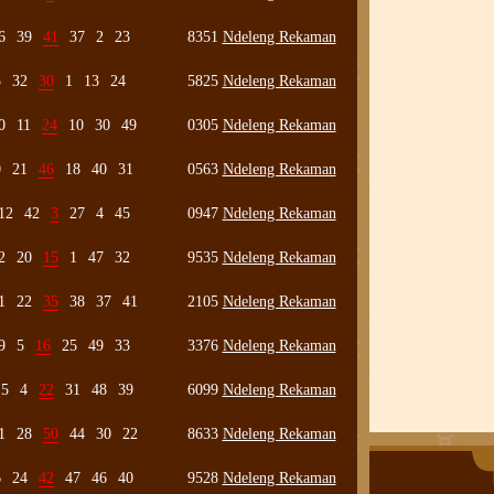
6
39
41
37
2
23
8351
Ndeleng Rekaman
5
32
30
1
13
24
5825
Ndeleng Rekaman
0
11
24
10
30
49
0305
Ndeleng Rekaman
0
21
46
18
40
31
0563
Ndeleng Rekaman
12
42
3
27
4
45
0947
Ndeleng Rekaman
2
20
15
1
47
32
9535
Ndeleng Rekaman
1
22
35
38
37
41
2105
Ndeleng Rekaman
9
5
16
25
49
33
3376
Ndeleng Rekaman
15
4
22
31
48
39
6099
Ndeleng Rekaman
1
28
50
44
30
22
8633
Ndeleng Rekaman
6
24
42
47
46
40
9528
Ndeleng Rekaman