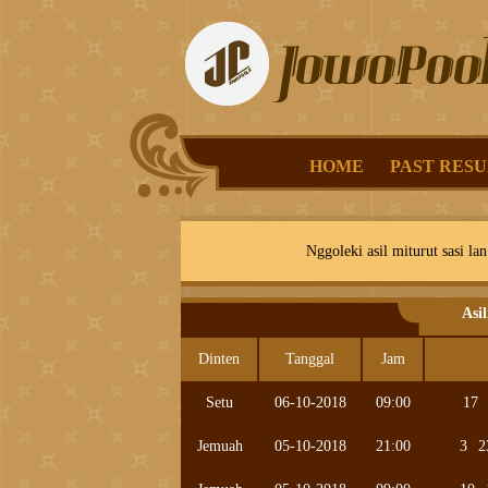
HOME
PAST RESU
Nggoleki asil miturut sasi lan
Asi
Dinten
Tanggal
Jam
Setu
06-10-2018
09:00
17
Jemuah
05-10-2018
21:00
3
2