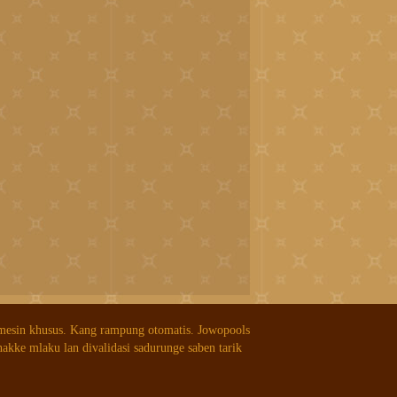
 mesin khusus. Kang rampung otomatis. Jowopools
nakke mlaku lan divalidasi sadurunge saben tarik