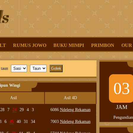
LT
RUMUS JOWO
BUKU MIMPI
PRIMBON
OUR
 taun
03
lipun Wingi
Asil
Asil 4D
JAM
28
7
24
29
4
3
6086
Ndeleng Rekaman
Pengundian
3
6
45
40
31
34
7003
Ndeleng Rekaman