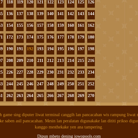
17
118
119
120
121
122
123
124
125
126
35
136
137
138
139
140
141
142
143
144
53
154
155
156
157
158
159
160
161
162
71
172
173
174
175
176
177
178
179
180
89
190
191
192
193
194
195
196
197
198
07
208
209
210
211
212
213
214
215
216
25
226
227
228
229
230
231
232
233
234
43
244
245
246
247
248
249
250
251
252
61
262
263
264
265
266
267
268
269
270
h game sing diputer liwat terminal canggih lan pancacahan wis rampung liwat
ke saben asil pancacahan. Mesin lan peralatan digunakake lan dititi prikso digu
kanggo mesthekake yen ana tampering.
Dipun mbeto dening jowopools.com