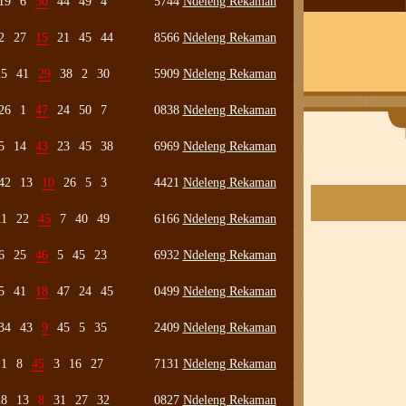
19
6
30
44
49
4
5744
Ndeleng Rekaman
2
27
15
21
45
44
8566
Ndeleng Rekaman
25
41
29
38
2
30
5909
Ndeleng Rekaman
26
1
47
24
50
7
0838
Ndeleng Rekaman
5
14
43
23
45
38
6969
Ndeleng Rekaman
42
13
10
26
5
3
4421
Ndeleng Rekaman
11
22
45
7
40
49
6166
Ndeleng Rekaman
6
25
46
5
45
23
6932
Ndeleng Rekaman
5
41
18
47
24
45
0499
Ndeleng Rekaman
34
43
9
45
5
35
2409
Ndeleng Rekaman
1
8
45
3
16
27
7131
Ndeleng Rekaman
28
13
8
31
27
32
0827
Ndeleng Rekaman