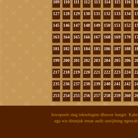
109
110
111
112
113
114
115
116
1
127
128
129
130
131
132
133
134
1
145
146
147
148
149
150
151
152
1
163
164
165
166
167
168
169
170
1
181
182
183
184
185
186
187
188
1
199
200
201
202
203
204
205
206
2
217
218
219
220
221
222
223
224
2
235
236
237
238
239
240
241
242
2
253
254
255
256
257
258
259
260
2
Jowopools sing teknologine dhuwur banget. Kabe
uga wis ditunjuk tenan audit sawijining ngesyah