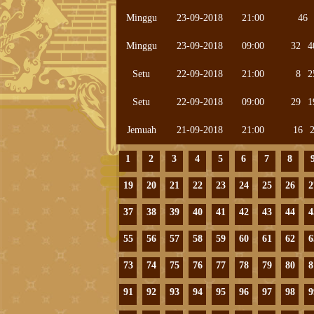
Minggu
23-09-2018
21:00
46
Minggu
23-09-2018
09:00
32
4
Setu
22-09-2018
21:00
8
2
Setu
22-09-2018
09:00
29
1
Jemuah
21-09-2018
21:00
16
1
2
3
4
5
6
7
8
19
20
21
22
23
24
25
26
2
37
38
39
40
41
42
43
44
4
55
56
57
58
59
60
61
62
6
73
74
75
76
77
78
79
80
8
91
92
93
94
95
96
97
98
9