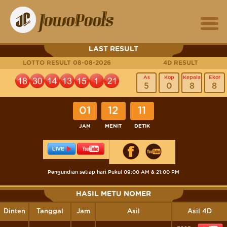
LAST RESULT
LOTTO RESULT 08-08-2026
4D RESULT
As
Kop
Kepala
Ekor
5
0
8
8
01
12
11
JAM
MENIT
DETIK
Pengundian setiap hari Pukul 09:00 AM & 21:00 PM
HASIL METU NOMER
Dinten
Tanggal
Jam
Asil
Asil 4D