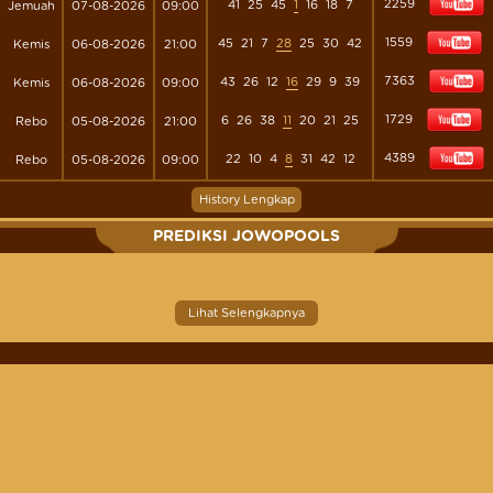
2259
41
25
45
1
16
18
7
Jemuah
07-08-2026
09:00
1559
45
21
7
28
25
30
42
Kemis
06-08-2026
21:00
7363
43
26
12
16
29
9
39
Kemis
06-08-2026
09:00
1729
6
26
38
11
20
21
25
Rebo
05-08-2026
21:00
4389
22
10
4
8
31
42
12
Rebo
05-08-2026
09:00
History Lengkap
PREDIKSI JOWOPOOLS
Lihat Selengkapnya