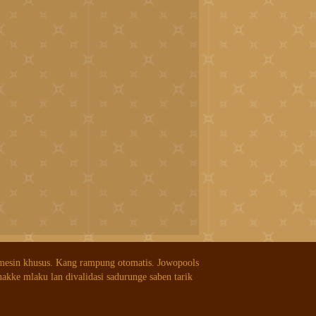
 mesin khusus. Kang rampung otomatis. Jowopools
nakke mlaku lan divalidasi sadurunge saben tarik