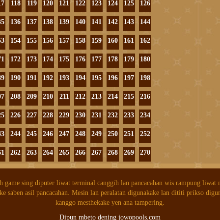
17
118
119
120
121
122
123
124
125
126
35
136
137
138
139
140
141
142
143
144
53
154
155
156
157
158
159
160
161
162
71
172
173
174
175
176
177
178
179
180
89
190
191
192
193
194
195
196
197
198
07
208
209
210
211
212
213
214
215
216
25
226
227
228
229
230
231
232
233
234
43
244
245
246
247
248
249
250
251
252
61
262
263
264
265
266
267
268
269
270
h game sing diputer liwat terminal canggih lan pancacahan wis rampung liwat
ke saben asil pancacahan. Mesin lan peralatan digunakake lan dititi prikso digu
kanggo mesthekake yen ana tampering.
Dipun mbeto dening jowopools.com