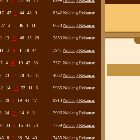
30
3
37
34
44
24
8999
Ndeleng Rekaman
17
43
2
44
48
9
8342
Ndeleng Rekaman
27
2
8
36
1
11
6628
Ndeleng Rekaman
0
13
16
48
15
29
2853
Ndeleng Rekaman
11
3
46
1
18
44
3941
Ndeleng Rekaman
27
4
48
10
42
33
3371
Ndeleng Rekaman
7
23
34
18
45
41
4862
Ndeleng Rekaman
22
14
25
37
11
6
9965
Ndeleng Rekaman
3
20
2
19
41
47
9910
Ndeleng Rekaman
8
24
26
14
6
3
3996
Ndeleng Rekaman
40
33
2
16
41
28
7769
Ndeleng Rekaman
46
8
3
38
24
49
7455
Ndeleng Rekaman