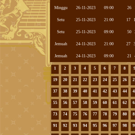
Minggu
26-11-2023
09:00
26
Setu
25-11-2023
21:00
17
Setu
25-11-2023
09:00
50
Jemuah
24-11-2023
21:00
27
Jemuah
24-11-2023
09:00
21
1
2
3
4
5
6
7
8
19
20
21
22
23
24
25
26
2
37
38
39
40
41
42
43
44
4
55
56
57
58
59
60
61
62
6
73
74
75
76
77
78
79
80
8
91
92
93
94
95
96
97
98
9