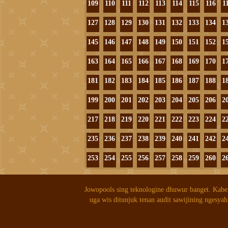
109
110
111
112
113
114
115
116
1
127
128
129
130
131
132
133
134
1
145
146
147
148
149
150
151
152
1
163
164
165
166
167
168
169
170
1
181
182
183
184
185
186
187
188
1
199
200
201
202
203
204
205
206
2
217
218
219
220
221
222
223
224
2
235
236
237
238
239
240
241
242
2
253
254
255
256
257
258
259
260
2
Jowopools sing teknologine dhuwur banget. Kabe
uga wis ditunjuk tenan audit sawijining ngesyah