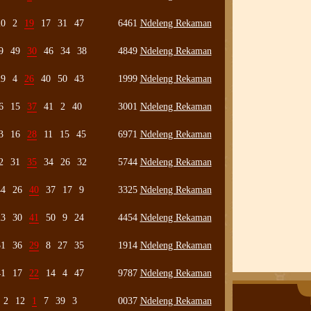
20
2
19
17
31
47
6461
Ndeleng Rekaman
9
49
30
46
34
38
4849
Ndeleng Rekaman
29
4
26
40
50
43
1999
Ndeleng Rekaman
6
15
37
41
2
40
3001
Ndeleng Rekaman
3
16
28
11
15
45
6971
Ndeleng Rekaman
2
31
35
34
26
32
5744
Ndeleng Rekaman
44
26
40
37
17
9
3325
Ndeleng Rekaman
23
30
41
50
9
24
4454
Ndeleng Rekaman
31
36
29
8
27
35
1914
Ndeleng Rekaman
41
17
22
14
4
47
9787
Ndeleng Rekaman
2
12
1
7
39
3
0037
Ndeleng Rekaman