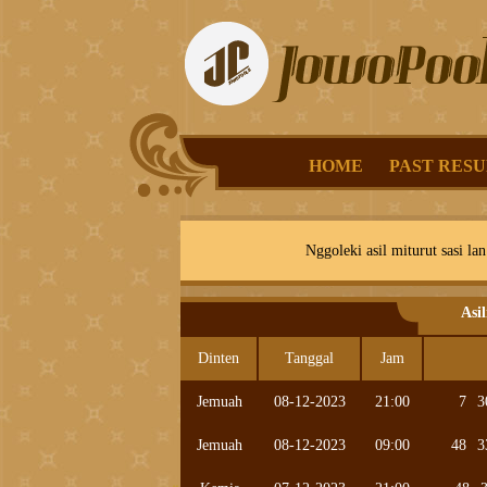
HOME
PAST RESU
Nggoleki asil miturut sasi lan
Asi
Dinten
Tanggal
Jam
Jemuah
08-12-2023
21:00
7
3
Jemuah
08-12-2023
09:00
48
3