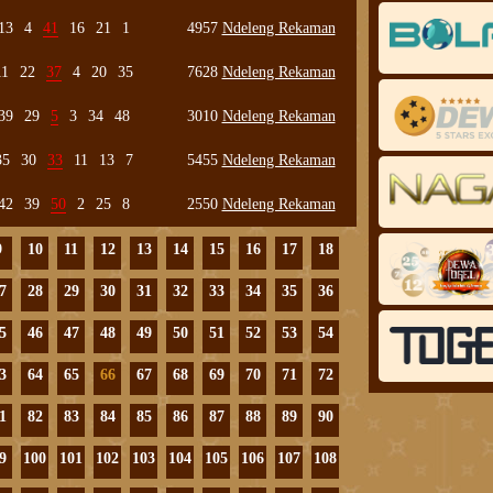
13
4
41
16
21
1
4957
Ndeleng Rekaman
11
22
37
4
20
35
7628
Ndeleng Rekaman
39
29
5
3
34
48
3010
Ndeleng Rekaman
35
30
33
11
13
7
5455
Ndeleng Rekaman
42
39
50
2
25
8
2550
Ndeleng Rekaman
9
10
11
12
13
14
15
16
17
18
7
28
29
30
31
32
33
34
35
36
5
46
47
48
49
50
51
52
53
54
3
64
65
66
67
68
69
70
71
72
1
82
83
84
85
86
87
88
89
90
9
100
101
102
103
104
105
106
107
108