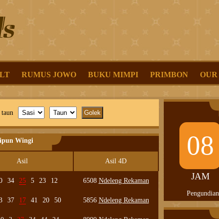
LT
RUMUS JOWO
BUKU MIMPI
PRIMBON
OUR
 taun
08
lipun Wingi
Asil
Asil 4D
JAM
0
34
25
5
23
12
6508
Ndeleng Rekaman
Pengundian
3
37
17
41
20
50
5856
Ndeleng Rekaman