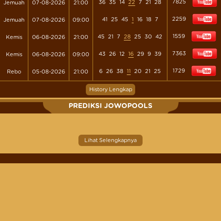
7825
36
35
14
22
7
21
28
Jemuah
07-08-2026
21:00
2259
41
25
45
1
16
18
7
Jemuah
07-08-2026
09:00
1559
45
21
7
28
25
30
42
Kemis
06-08-2026
21:00
7363
43
26
12
16
29
9
39
Kemis
06-08-2026
09:00
1729
6
26
38
11
20
21
25
Rebo
05-08-2026
21:00
History Lengkap
PREDIKSI JOWOPOOLS
Lihat Selengkapnya