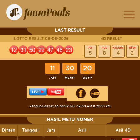
LAST RESULT
LOTTO RESULT 09-08-2026
4D RESULT
As
Kop
Kepala
Ekor
5
8
4
2
11
30
20
JAM
MENIT
DETIK
Pengundian setiap hari Pukul 09:00 AM & 21:00 PM
HASIL METU NOMER
Dinten
Tanggal
Jam
Asil
Asil 4D